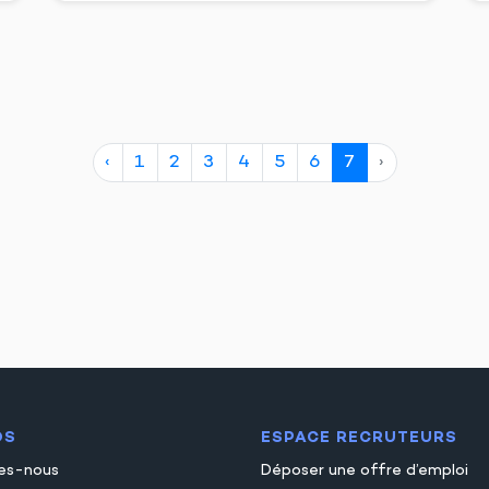
‹
1
2
3
4
5
6
7
›
OS
ESPACE RECRUTEURS
es-nous
Déposer une offre d’emploi