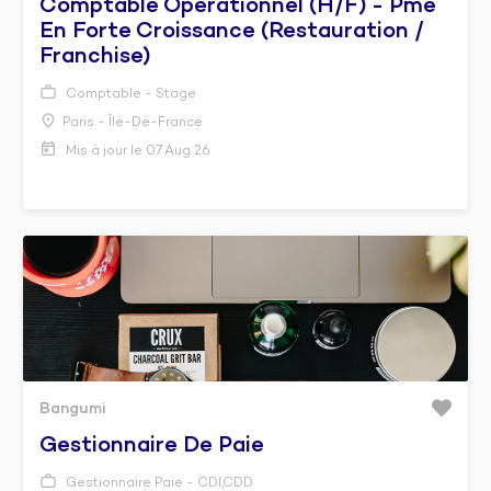
Comptable Opérationnel (h/f) - Pme
En Forte Croissance (restauration /
Franchise)
Comptable - Stage
Paris - Île-De-France
Mis à jour le 07 Aug 26
Bangumi
Gestionnaire De Paie
Gestionnaire Paie - CDI,CDD