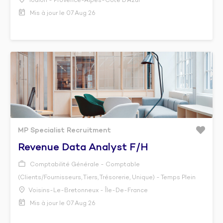
Toulon - Provence-Alpes-Côte D’Azur
Mis à jour le 07 Aug 26
MP Specialist Recruitment
Revenue Data Analyst F/h
Comptabilité Générale - Comptable
(Clients/Fournisseurs, Tiers, Trésorerie, Unique) - Temps Plein
Voisins-Le-Bretonneux - Île-De-France
Mis à jour le 07 Aug 26