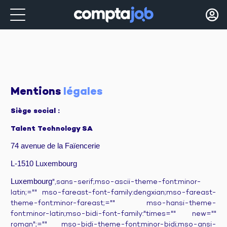
Mentions 
légales
Siège social :
Talent Technology SA
74 avenue de la Faïencerie
L-1510 Luxembourg
Luxembourg
",sans-serif;mso-ascii-theme-font:minor-
latin;="" mso-fareast-font-family:dengxian;mso-fareast-
theme-font:minor-fareast;="" mso-hansi-theme-
font:minor-latin;mso-bidi-font-family:"times="" new=""
roman";="" mso-bidi-theme-font:minor-bidi;mso-ansi-