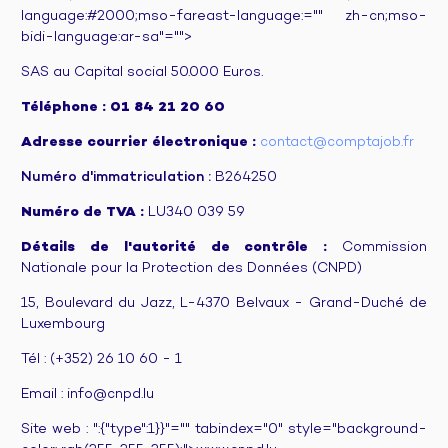
language:#2000;mso-fareast-language:="" zh-cn;mso-
bidi-language:ar-sa"="">
SAS au Capital social 50.000 Euros.
Téléphone :
01 84 21 20 60
Adresse courrier électronique :
contact@comptajob.fr
Numéro d'immatriculation :
B264250
Numéro de TVA :
LU340 039 59
Détails de l'autorité de contrôle :
Commission
Nationale pour la Protection des Données (CNPD)
15, Boulevard du Jazz, L-4370 Belvaux - Grand-Duché de
Luxembourg
Tél : (+352) 26 10 60 - 1
Email : info@cnpd.lu
Site web :
":{"type":1}}"="" tabindex="0" style="background-