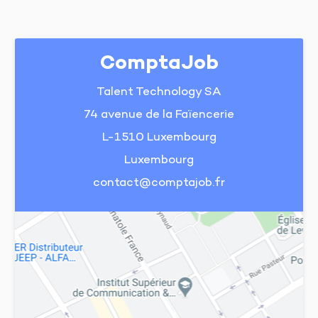
ComptaJob
Talent Technology SA
74 avenue de la Faïencerie
L-1510 Luxembourg
Luxembourg
contact@comptajob.fr