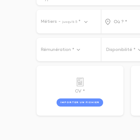
place
Métiers -
*
Où ? *
jusqu'à 5
Rémunération *
Disponibilité *
CV *
IMPORTER UN FICHIER