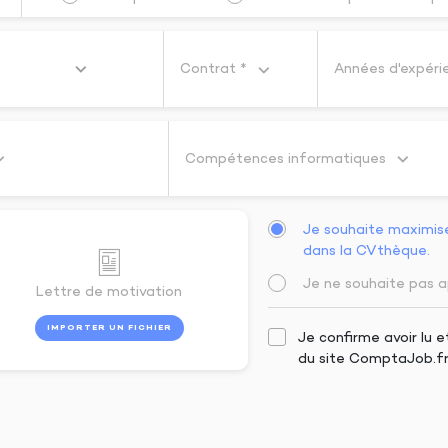
Contrat *
Années d'expéri
Compétences informatiques
Je souhaite maximis
dans la CVthèque.
Je ne souhaite pas a
Lettre de motivation
IMPORTER UN FICHIER
Je confirme avoir lu 
du site ComptaJob.f