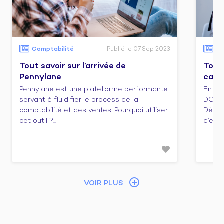
Comptabilité
Publié le 07 Sep 2023
Co
Tout savoir sur l’arrivée de
Tout 
Pennylane
cabi
Pennylane est une plateforme performante
En ca
servant à fluidifier le process de la
DCG e
comptabilité et des ventes. Pourquoi utiliser
Décou
cet outil ?...
d’emba
VOIR PLUS