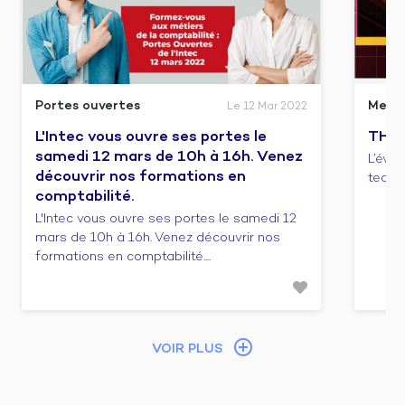
Portes ouvertes
Meet
Le 12 Mar 2022
L'Intec vous ouvre ses portes le
THIN
samedi 12 mars de 10h à 16h. Venez
L’évè
découvrir nos formations en
tech f
comptabilité.
L'Intec vous ouvre ses portes le samedi 12
mars de 10h à 16h. Venez découvrir nos
formations en comptabilité....
VOIR PLUS