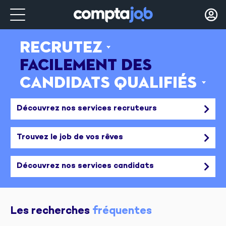
Recrutez
Trouvez
ˇ
ˇ
facilement des
le job qui
candidats qualifiés
vous correspond
ˇ
ˇ
Découvrez nos services recruteurs
Trouvez le job de vos rêves
Découvrez nos services candidats
Les recherches 
fréquentes