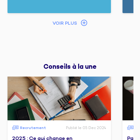
VOIR PLUS
Conseils 
à la une
Recrutement
Publié le 05 Dec 2024
Fo
2025 : Ce qui change en
Pass