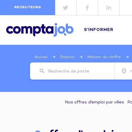
RECRUTEURS
S'INFORMER
Accueil
Emplois
Metiers-du-chiffre
search
place
Recherche de poste
Nos offres d'emploi par villes
Pa