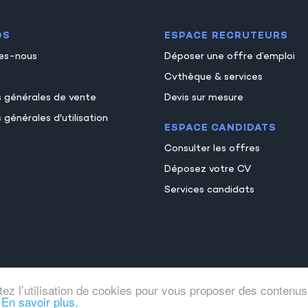
OS
ESPACE RECRUTEURS
es-nous
Déposer une offre d’emploi
Cvthèque & services
s générales de vente
Devis sur mesure
 générales d'utilisation
ESPACE CANDIDATS
Consulter les offres
Déposez votre CV
Services candidats
tez l’utilisation de cookies pour vous proposer des contenus
.
En savoir plus.
© Comptajob
Tous droits réservés 2026
Mentions legale
●
●