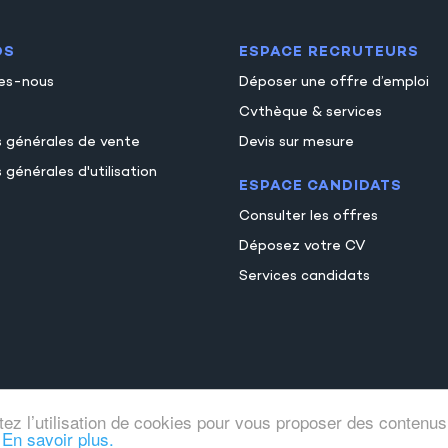
OS
ESPACE RECRUTEURS
es-nous
Déposer une offre d’emploi
Cvthèque & services
s générales de vente
Devis sur mesure
 générales d'utilisation
ESPACE CANDIDATS
Consulter les offres
Déposez votre CV
Services candidats
tez l’utilisation de cookies pour vous proposer des contenus
.
En savoir plus.
© Comptajob
Tous droits réservés 2026
Mentions legale
●
●