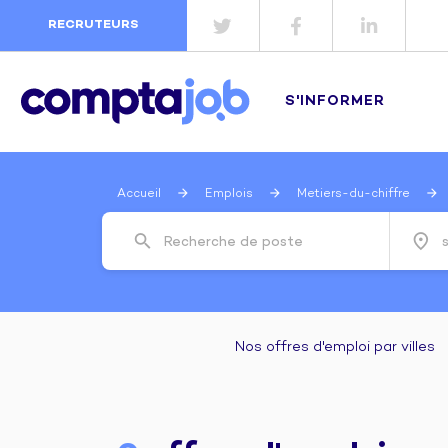
RECRUTEURS
S'INFORMER
Accueil
Emplois
Metiers-du-chiffre
search
place
Recherche de poste
Nos offres d'emploi par villes