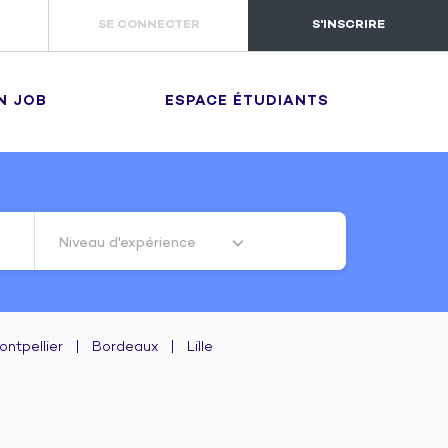
SE CONNECTER
S'INSCRIRE
N JOB
ESPACE ÉTUDIANTS
Niveau d'expérience
ontpellier
|
Bordeaux
|
Lille