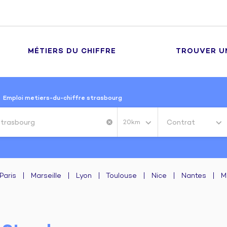
MÉTIERS DU CHIFFRE
TROUVER U
Emploi metiers-du-chiffre strasbourg
Contrat
cancel
20km
Paris
|
Marseille
|
Lyon
|
Toulouse
|
Nice
|
Nantes
|
M