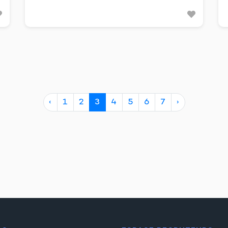
‹
1
2
3
4
5
6
7
›