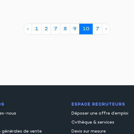
‹
1
2
7
8
9
10
7
›
OS
ESPACE RECRUTEURS
es-nous
Déposer une offre d’emploi
Cvthèque & services
s générales de vente
Devis sur mesure