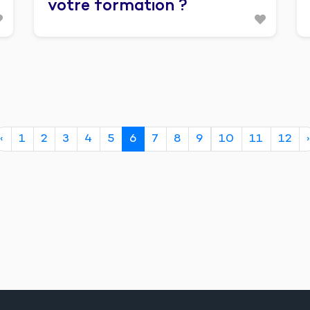
votre formation ?
‹
1
2
3
4
5
6
7
8
9
10
11
12
›