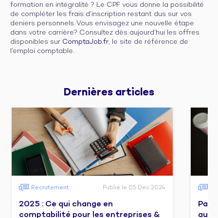
formation en intégralité ? Le CPF vous donne la possibilité
de compléter les frais d’inscription restant dus sur vos
deniers personnels. Vous envisagez une nouvelle étape
dans votre carrière? Consultez dès aujourd’hui les offres
disponibles sur
ComptaJob.fr
, le site de référence de
l’emploi comptable.
Dernières 
articles
Recrutement
Publié le 05 Dec 2024
Fo
2025 : Ce qui change en
Pass
comptabilité pour les entreprises &
audit