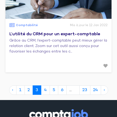
Comptabilité
Mis à jour le 12 Jan 2022
L’utilité du CRM pour un expert-comptable
Grâce au CRM, l’expert-comptable peut mieux gérer la
relation client. Zoom sur cet outil aussi conçu pour
favoriser les échanges entre les c...
‹
1
2
3
4
5
6
23
24
›
10
20