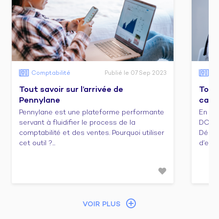
Comptabilité
Publié le 07 Sep 2023
Co
Tout savoir sur l’arrivée de
Tout 
Pennylane
cabi
Pennylane est une plateforme performante
En ca
servant à fluidifier le process de la
DCG e
comptabilité et des ventes. Pourquoi utiliser
Décou
cet outil ?...
d’emba
VOIR PLUS