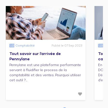
Comptabilité
Publié le 07 Sep 2023
Co
Tout savoir sur l’arrivée de
Tout 
Pennylane
cabi
Pennylane est une plateforme performante
En ca
servant à fluidifier le process de la
DCG e
comptabilité et des ventes. Pourquoi utiliser
Décou
cet outil ?...
d’emba