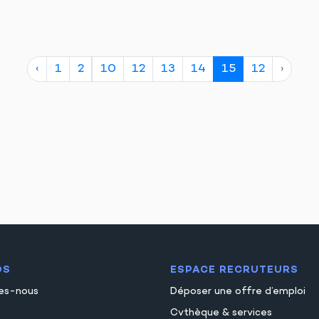
‹
1
2
10
12
13
14
15
12
›
OS
ESPACE RECRUTEURS
es-nous
Déposer une offre d’emploi
Cvthèque & services