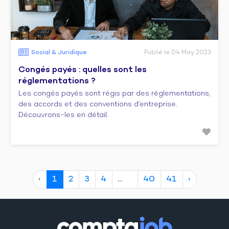
Social & Juridique
Publié le 04 May 2023
Congés payés : quelles sont les
réglementations ?
Les congés payés sont régis par des réglementations,
des accords et des conventions d’entreprise.
Découvrons-les en détail.
‹
1
2
3
4
40
41
›
10
20