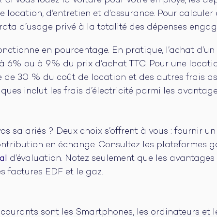
ce. Si vous louez la voiture pour votre employé, les dé
 location, d’entretien et d’assurance. Pour calculer 
orata d’usage privé à la totalité des dépenses engag
 fonctionne en pourcentage. En pratique, l’achat d’un
 6% ou à 9% du prix d’achat TTC. Pour une location
 de 30 % du coût de location et des autres frais ass
iques inclut les frais d’électricité parmi les avantag
s salariés ? Deux choix s’offrent à vous : fournir u
ntribution en échange. Consultez les plateformes 
gal
d’évaluation. Notez seulement que les avantages 
 factures EDF et le gaz.
 courants sont les Smartphones, les ordinateurs et les