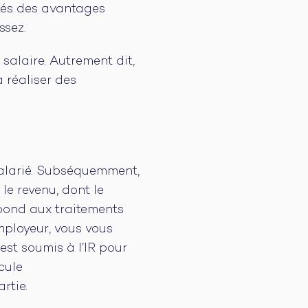
rités des avantages
ssez.
salaire. Autrement dit,
 réaliser des
salarié. Subséquemment,
le revenu, dont le
pond aux traitements
mployeur, vous vous
est soumis à l’IR pour
cule
rtie.