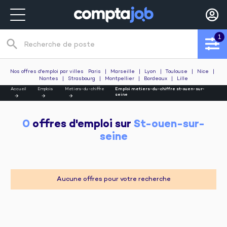
1
search
Recherche de poste
Nos offres d'emploi par villes
Paris
|
Marseille
|
Lyon
|
Toulouse
|
Nice
|
Nantes
|
Strasbourg
|
Montpellier
|
Bordeaux
|
Lille
Accueil
Emplois
Metiers-du-chiffre
Emploi metiers-du-chiffre st-ouen-sur-
seine
0
 offres d'emploi sur 
St-ouen-sur-
seine
Aucune offres pour votre recherche