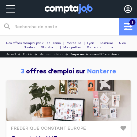
1
search
Recherche de poste
Nos offres d'emploi par villes
Paris
|
Marseille
|
Lyon
|
Toulouse
|
Nice
|
Nantes
|
Strasbourg
|
Montpellier
|
Bordeaux
|
Lille
Accueil
Emplois
Metiers-du-chiffre
Emploi metiers-du-chiffre nanterre
3
 offres d'emploi sur 
Nanterre
FREDERIQUE CONSTANT EUROPE