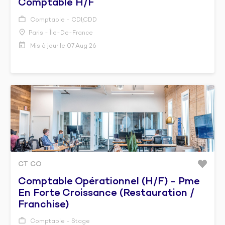
Comptable H/f
Comptable - CDI,CDD
Paris - Île-De-France
Mis à jour le 07 Aug 26
CT CO
Comptable Opérationnel (h/f) - Pme
En Forte Croissance (restauration /
Franchise)
Comptable - Stage