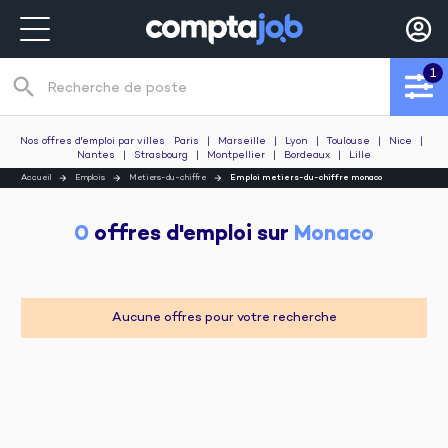
1
search
Recherche de poste
Nos offres d'emploi par villes
Paris
|
Marseille
|
Lyon
|
Toulouse
|
Nice
|
Nantes
|
Strasbourg
|
Montpellier
|
Bordeaux
|
Lille
Accueil
Emplois
Metiers-du-chiffre
Emploi metiers-du-chiffre monaco
0
 offres d'emploi sur 
Monaco
Aucune offres pour votre recherche