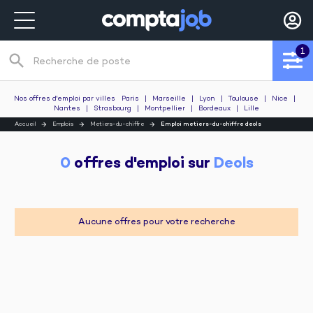
1
search
Recherche de poste
Nos offres d'emploi par villes
Paris
|
Marseille
|
Lyon
|
Toulouse
|
Nice
|
Nantes
|
Strasbourg
|
Montpellier
|
Bordeaux
|
Lille
Accueil
Emplois
Metiers-du-chiffre
Emploi metiers-du-chiffre deols
0
 offres d'emploi sur 
Deols
Aucune offres pour votre recherche