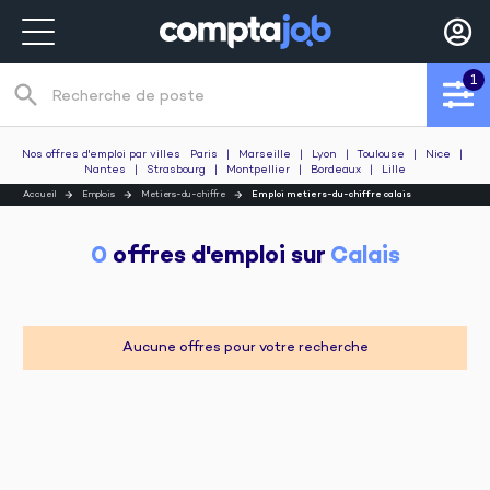
1
search
Recherche de poste
Nos offres d'emploi par villes
Paris
|
Marseille
|
Lyon
|
Toulouse
|
Nice
|
Nantes
|
Strasbourg
|
Montpellier
|
Bordeaux
|
Lille
Accueil
Emplois
Metiers-du-chiffre
Emploi metiers-du-chiffre calais
0
 offres d'emploi sur 
Calais
Aucune offres pour votre recherche