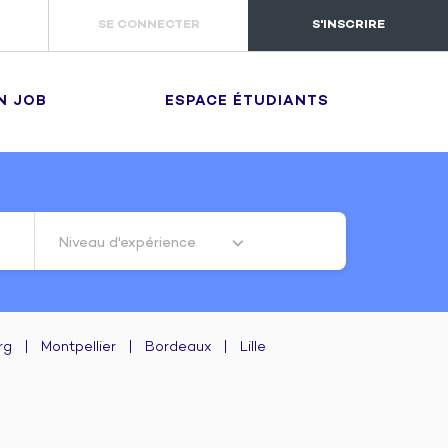
SE CONNECTER
S'INSCRIRE
N JOB
ESPACE ÉTUDIANTS
Niveau d'expérience
rg
|
Montpellier
|
Bordeaux
|
Lille