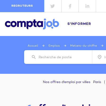
RECRUTEURS
S'INFORMER
Accueil
Emplois
Metiers-du-chiffre
search
place
Recherche de poste
Nos offres d'emploi par villes
Paris
|