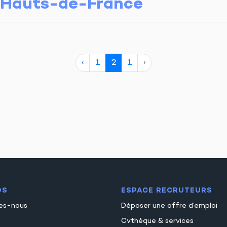
Hauts-de-France
‹
1
2
1
›
OS
ESPACE RECRUTEURS
es-nous
Déposer une offre d’emploi
Cvthèque & services