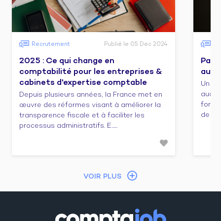
Recrutement
Publié le 05 Dec 2024
Fo
2025 : Ce qui change en
Pass
comptabilité pour les entreprises &
audit
cabinets d'expertise comptable
Un co
audit/
Depuis plusieurs années, la France met en
forma
œuvre des réformes visant à améliorer la
de cert
transparence fiscale et à faciliter les
processus administratifs. E......
VOIR PLUS