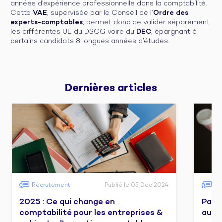
années d’expérience professionnelle dans la comptabilité.
Cette
VAE
, supervisée par le Conseil de l’
Ordre des
experts-comptables
, permet donc de valider séparément
les différentes UE du DSCG voire du
DEC
, épargnant à
certains candidats 8 longues années d’études.
Dernières 
articles
Recrutement
Publié le 05 Dec 2024
Fo
2025 : Ce qui change en
Pass
comptabilité pour les entreprises &
audit