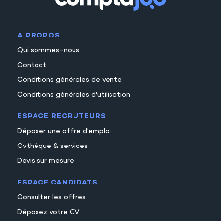
29
30
A PROPOS
31
Qui sommes-nous
32
Contact
33
Conditions générales de vente
34
Conditions générales d'utilisation
35
ESPACE RECRUTEURS
40
Déposer une offre d’emploi
Cvthèque & services
Devis sur mesure
ESPACE CANDIDATS
Consulter les offres
Déposez votre CV