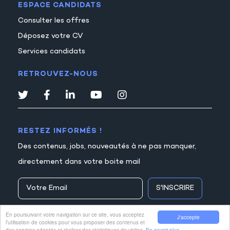
ESPACE CANDIDATS
Consulter les offres
Déposez votre CV
Services candidats
RETROUVEZ-NOUS
RESTEZ INFORMÉS !
Des contenus, jobs, nouveautés à ne pas manquer,
directement dans votre boite mail
S'INSCRIRE
En poursuivant votre navigation sur ce site, vous acceptez
J'accepte
l’utilisation de cookies pour vous proposer des contenus et
des services adaptés et réaliser des statistiques de visites.
En savoir plus.