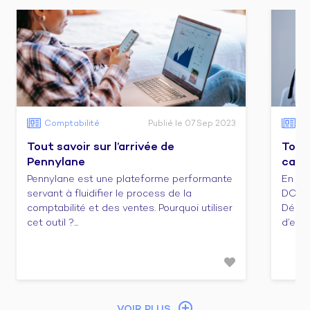
Comptabilité
Publié le 07 Sep 2023
Co
Tout savoir sur l’arrivée de
Tout 
Pennylane
cabi
Pennylane est une plateforme performante
En ca
servant à fluidifier le process de la
DCG e
comptabilité et des ventes. Pourquoi utiliser
Décou
cet outil ?...
d’emba
VOIR PLUS