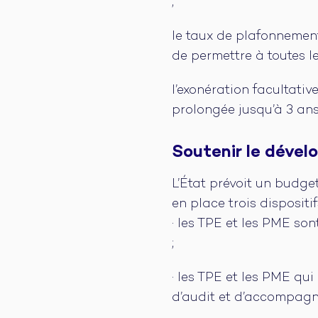
;
le taux de plafonnement
de permettre à toutes le
l’exonération facultati
prolongée jusqu’à 3 ans
Soutenir le dével
L’État prévoit un budget
en place trois dispositi
· les TPE et les PME so
;
· les TPE et les PME qu
d’audit et d’accompagne