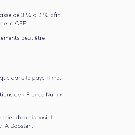
passe de 3 % à 2 % afin
 de la CFE ;
ssements peut être
que dans le pays. Il met
ctions de « France Num »
icier d’un dispositif
 IA Booster ;