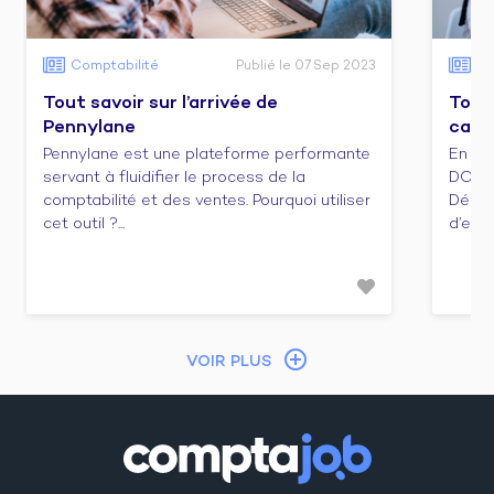
Comptabilité
Publié le 07 Sep 2023
Co
Tout savoir sur l’arrivée de
Tout 
Pennylane
cabi
Pennylane est une plateforme performante
En ca
servant à fluidifier le process de la
DCG e
comptabilité et des ventes. Pourquoi utiliser
Décou
cet outil ?...
d’emba
VOIR PLUS