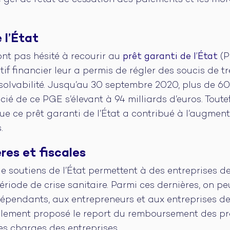
 le gel de l’état de cessation des paiements et les mo
 l’État
ont pas hésité à recourir au
prêt garanti de l’État
(P
tif financier leur a permis de régler des soucis de t
insolvabilité. Jusqu’au 30 septembre 2020, plus de 6
ié de ce PGE s’élevant à 94 milliards d’euros. Toutef
e ce prêt garanti de l’État a contribué à l’augment
.
res et fiscales
e soutiens de l’État permettent à des entreprises 
période de crise sanitaire. Parmi ces dernières, on pe
dépendants, aux entrepreneurs et aux entreprises de
ement proposé le report du remboursement des prê
nes charges des entreprises.