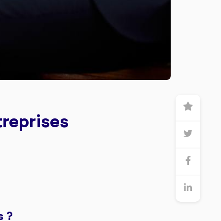
treprises
s ?