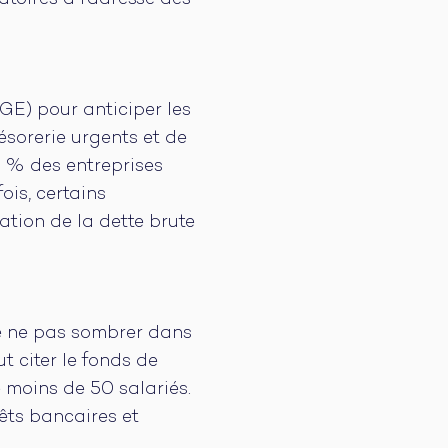
ratoires à l’adresse des
GE) pour anticiper les
résorerie urgents et de
0 % des entreprises
ois, certains
ation de la dette brute
de ne pas sombrer dans
ut citer le fonds de
 moins de 50 salariés.
ts bancaires et