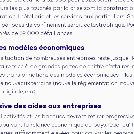
ses serait estimé à 62 000 pour 2020, selon l’étude
rs les plus touchés par la crise sont la constructio
ration, l’hôtellerie et les services aux particuliers. 
ux périodes de confinement serait catastrophique. Po
près de 59 000 défaillances.
es modèles économiques
 situation de nombreuses entreprises reste jusque-là
ire face à de grandes pertes de chiffre d’affaires, 
es transformations des modèles économiques. Plusi
e nouveaux terrains (nouvelle réglementation, nouv
digitale, etc.).
sive des aides aux entreprises
collectivités et les banques devront retirer progressi
 suivant la relance économique du pays. Quoi qu’il e
reries suffisamment élevées pour couvrir les besoin