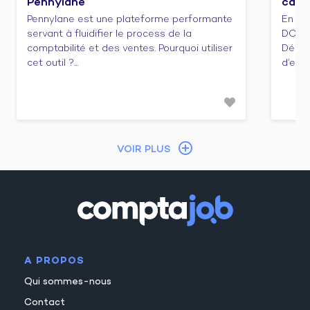
Pennylane
cabi
Pennylane est une plateforme performante
En ca
servant à fluidifier le process de la
DCG e
comptabilité et des ventes. Pourquoi utiliser
Décou
cet outil ?...
d’emba
VOIR PLUS
A PROPOS
Qui sommes-nous
Contact