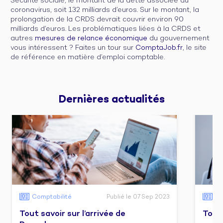
Sécurité sociale, le montant de la dette associée au
coronavirus, soit 132 milliards d’euros. Sur le montant, la
prolongation de la CRDS devrait couvrir environ 90
milliards d’euros. Les problématiques liées à la CRDS et
autres
mesures de relance économique
du gouvernement
vous intéressent ? Faites un tour sur
ComptaJob.fr
, le site
de référence en matière d’emploi comptable.
Dernières 
actualités
Comptabilité
Publié le 07 Sep 2023
Co
Tout savoir sur l’arrivée de
Tout 