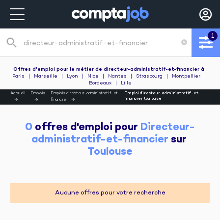
1
search
cancel
Recherche de poste
Offres d'emploi pour le métier de directeur-administratif-et-financier
à
Paris
|
Marseille
|
Lyon
|
Nice
|
Nantes
|
Strasbourg
|
Montpellier
|
Bordeaux
|
Lille
Accueil
Emplois
Emplois directeur-administratif-et-
Emploi directeur-administratif-et-
financier toulouse
financier
0
 offres d'emploi pour 
Directeur-
administratif-et-financier
 sur 
Toulouse
Aucune offres pour votre recherche