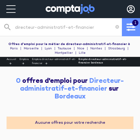
1
search
cancel
Recherche de poste
Offres d'emploi pour le métier de directeur-administratif-et-financier
à
Paris
|
Marseille
|
Lyon
|
Toulouse
|
Nice
|
Nantes
|
Strasbourg
|
Montpellier
|
Lille
Accueil
Emplois
Emplois directeur-administratif-et-
Emploi directeur-administratif-et-
financier bordeaux
financier
0
 offres d'emploi pour 
Directeur-
administratif-et-financier
 sur 
Bordeaux
Aucune offres pour votre recherche