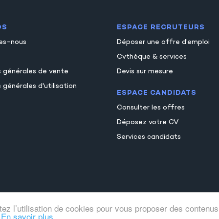
OS
ESPACE RECRUTEURS
es-nous
Déposer une offre d’emploi
Cvthèque & services
s générales de vente
Devis sur mesure
 générales d'utilisation
ESPACE CANDIDATS
Consulter les offres
Déposez votre CV
Services candidats
tez l’utilisation de cookies pour vous proposer des contenus
.
En savoir plus.
© Comptajob
Tous droits réservés 2026
Mentions legale
●
●