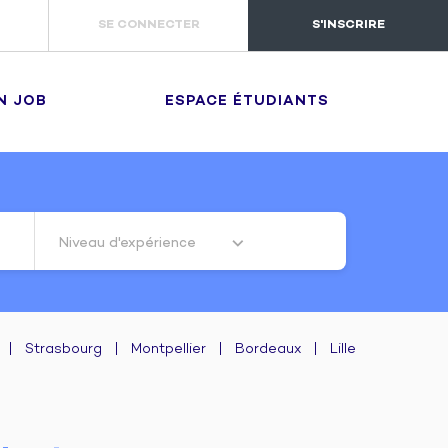
SE CONNECTER
S'INSCRIRE
N JOB
ESPACE ÉTUDIANTS
Niveau d'expérience
|
Strasbourg
|
Montpellier
|
Bordeaux
|
Lille