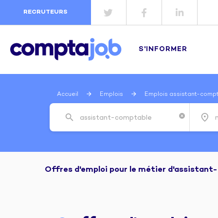
RECRUTEURS
S'INFORMER
Accueil
Emplois
Emplois assistant-comp
search
place
cancel
Recherche de poste
Offres d'emploi pour le métier d'assistan