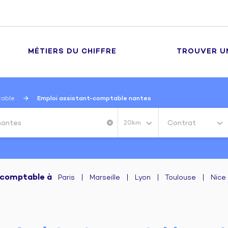
MÉTIERS DU CHIFFRE
TROUVER U
table
Emploi assistant-comptable nantes
Contrat
cancel
20km
t-comptable
à
Paris
|
Marseille
|
Lyon
|
Toulouse
|
Nice