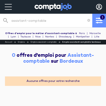
1
search
cancel
Recherche de poste
Offres d'emploi pour le métier d'assistant-comptable
à
Paris
|
Marseille
|
Lyon
|
Toulouse
|
Nice
|
Nantes
|
Strasbourg
|
Montpellier
|
Lille
Accueil
Emplois
Emplois assistant-comptable
Emploi assistant-comptable bordeaux
0
 offres d'emploi pour 
Assistant-
comptable
 sur 
Bordeaux
Aucune offres pour votre recherche