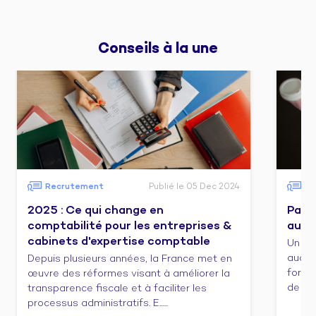
Conseils 
à la une
Recrutement
Publié le 05 Dec 2024
Fo
2025 : Ce qui change en
Pass
comptabilité pour les entreprises &
audit
cabinets d'expertise comptable
Un co
audit/
Depuis plusieurs années, la France met en
forma
œuvre des réformes visant à améliorer la
de cert
transparence fiscale et à faciliter les
processus administratifs. E......