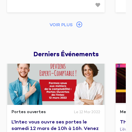
VOIR PLUS
Derniers 
Événements
Portes ouvertes
Meet
Le 12 Mar 2022
L'Intec vous ouvre ses portes le
THIN
samedi 12 mars de 10h à 16h. Venez
L’évè