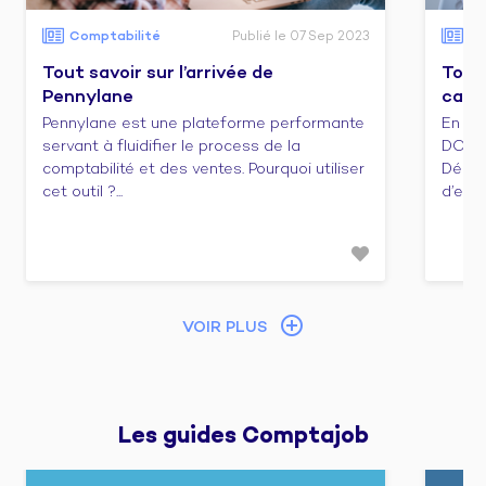
Comptabilité
Publié le 07 Sep 2023
Co
Tout savoir sur l’arrivée de
Tout 
Pennylane
cabi
Pennylane est une plateforme performante
En ca
servant à fluidifier le process de la
DCG e
comptabilité et des ventes. Pourquoi utiliser
Décou
cet outil ?...
d’emba
VOIR PLUS
Les guides 
Comptajob