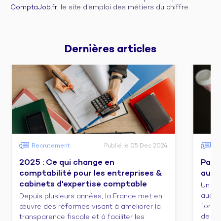
ComptaJob.fr
, le site d'emploi des métiers du chiffre.
Dernières 
articles
Recrutement
Publié le 05 Dec 2024
Fo
2025 : Ce qui change en
Pass
comptabilité pour les entreprises &
audit
cabinets d'expertise comptable
Un co
audit/
Depuis plusieurs années, la France met en
forma
œuvre des réformes visant à améliorer la
de cert
transparence fiscale et à faciliter les