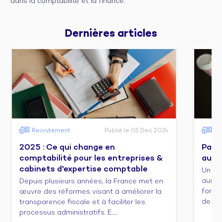
dans la comptabilité et la finance.
Dernières 
articles
Recrutement
Publié le 05 Dec 2024
Fo
2025 : Ce qui change en
Pass
comptabilité pour les entreprises &
audit
cabinets d'expertise comptable
Un co
audit/
Depuis plusieurs années, la France met en
forma
œuvre des réformes visant à améliorer la
de cert
transparence fiscale et à faciliter les
processus administratifs. E......