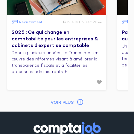
Recrutement
Publié le 05 Dec 2024
Fo
2025 : Ce qui change en
Pass
comptabilité pour les entreprises &
audit
cabinets d'expertise comptable
Un co
audit/
Depuis plusieurs années, la France met en
forma
œuvre des réformes visant à améliorer la
de cert
transparence fiscale et à faciliter les
processus administratifs. E......
VOIR PLUS