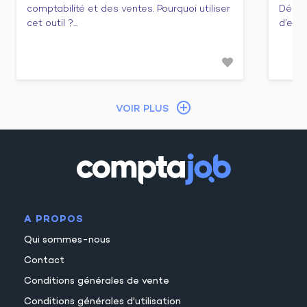
comptabilité et des ventes. Pourquoi utiliser
Décou
cet outil ?...
d’emba
VOIR PLUS
A PROPOS
Qui sommes-nous
Contact
Conditions générales de vente
Conditions générales d'utilisation