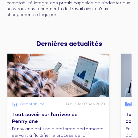
comptabilité intègre des profils capables de s'adapter aux
nouveaux environnements de travail ainsi qu'aux
changements d'équipes.
Dernières 
actualités
Comptabilité
Publié le 07 Sep 2023
Co
Tout savoir sur l’arrivée de
Tout 
Pennylane
cabi
Pennylane est une plateforme performante
En ca
servant à fluidifier le process de la
DCG e