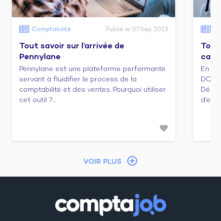
Comptabilité
Publié le 07 Sep 2023
Co
Tout savoir sur l’arrivée de
Tout 
Pennylane
cabi
Pennylane est une plateforme performante
En ca
servant à fluidifier le process de la
DCG e
comptabilité et des ventes. Pourquoi utiliser
Décou
cet outil ?...
d’emba
VOIR PLUS