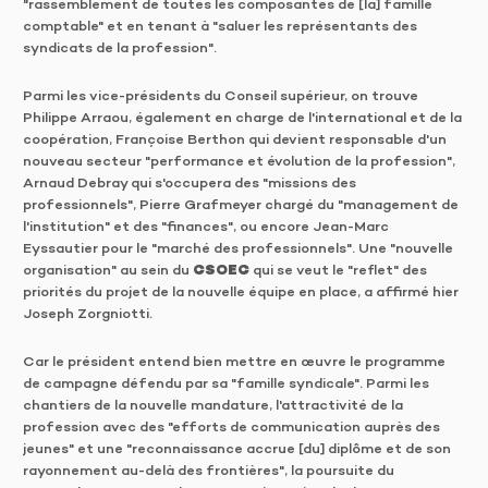
"rassemblement de toutes les composantes de [la] famille
comptable" et en tenant à "saluer les représentants des
syndicats de la profession".
Parmi les vice-présidents du Conseil supérieur, on trouve
Philippe Arraou, également en charge de l'international et de la
coopération, Françoise Berthon qui devient responsable d'un
nouveau secteur "performance et évolution de la profession",
Arnaud Debray qui s'occupera des "missions des
professionnels", Pierre Grafmeyer chargé du "management de
l'institution" et des "finances", ou encore Jean-Marc
Eyssautier pour le "marché des professionnels". Une "nouvelle
organisation" au sein du
CSOEC
qui se veut le "reflet" des
priorités du projet de la nouvelle équipe en place, a affirmé hier
Joseph Zorgniotti.
Car le président entend bien mettre en œuvre le programme
de campagne défendu par sa "famille syndicale". Parmi les
chantiers de la nouvelle mandature, l'attractivité de la
profession avec des "efforts de communication auprès des
jeunes" et une "reconnaissance accrue [du] diplôme et de son
rayonnement au-delà des frontières", la poursuite du