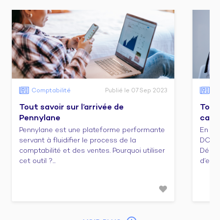
Comptabilité
Publié le 07 Sep 2023
Co
Tout savoir sur l’arrivée de
Tout 
Pennylane
cabi
Pennylane est une plateforme performante
En ca
servant à fluidifier le process de la
DCG e
comptabilité et des ventes. Pourquoi utiliser
Décou
cet outil ?...
d’emba