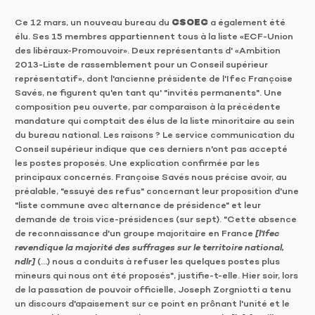
Ce 12 mars, un nouveau bureau du
CSOEC
a également été
élu. Ses 15 membres appartiennent tous à la liste «ECF-Union
des libéraux-Promouvoir». Deux représentants d' «Ambition
2013-Liste de rassemblement pour un Conseil supérieur
représentatif», dont l'ancienne présidente de l'Ifec Françoise
Savés, ne figurent qu'en tant qu' "invités permanents". Une
composition peu ouverte, par comparaison à la précédente
mandature qui comptait des élus de la liste minoritaire au sein
du bureau national. Les raisons ? Le service communication du
Conseil supérieur indique que ces derniers n'ont pas accepté
les postes proposés. Une explication confirmée par les
principaux concernés. Françoise Savés nous précise avoir, au
préalable, "essuyé des refus" concernant leur proposition d'une
"liste commune avec alternance de présidence" et leur
demande de trois vice-présidences (sur sept). "Cette absence
de reconnaissance d'un groupe majoritaire en France
[l'Ifec
revendique la majorité des suffrages sur le territoire national,
ndlr]
(...) nous a conduits à refuser les quelques postes plus
mineurs qui nous ont été proposés", justifie-t-elle. Hier soir, lors
de la passation de pouvoir officielle, Joseph Zorgniotti a tenu
un discours d'apaisement sur ce point en prônant l'unité et le