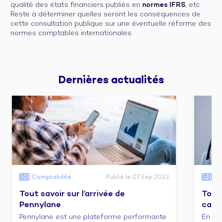
qualité des états financiers publiés en
normes IFRS
, etc.
Reste à déterminer quelles seront les conséquences de
cette consultation publique sur une éventuelle réforme des
normes comptables internationales.
Dernières 
actualités
Comptabilité
Publié le 07 Sep 2023
Co
Tout savoir sur l’arrivée de
Tout 
Pennylane
cabi
Pennylane est une plateforme performante
En ca