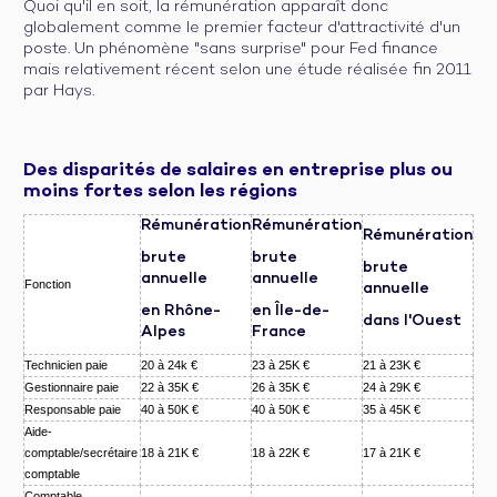
Quoi qu'il en soit, la rémunération apparaît donc
globalement comme le premier facteur d'attractivité d'un
poste. Un phénomène "sans surprise" pour Fed finance
mais relativement récent selon une étude réalisée fin 2011
par Hays.
Des disparités de salaires en entreprise plus ou
moins fortes selon les régions
Rémunération
Rémunération
Rémunération
brute
brute
brute
annuelle
annuelle
Fonction
annuelle
en Rhône-
en Île-de-
dans l'Ouest
Alpes
France
Technicien paie
20 à 24k €
23 à 25K €
21 à 23K €
Gestionnaire paie
22 à 35K €
26 à 35K €
24 à 29K €
Responsable paie
40 à 50K €
40 à 50K €
35 à 45K €
Aide-
comptable/secrétaire
18 à 21K €
18 à 22K €
17 à 21K €
comptable
Comptable