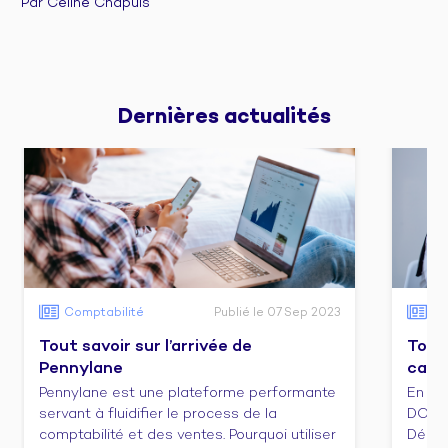
Par Céline Chapuis
Dernières 
actualités
Comptabilité
Publié le 07 Sep 2023
Co
Tout savoir sur l’arrivée de
Tout 
Pennylane
cabi
Pennylane est une plateforme performante
En ca
servant à fluidifier le process de la
DCG e
comptabilité et des ventes. Pourquoi utiliser
Décou