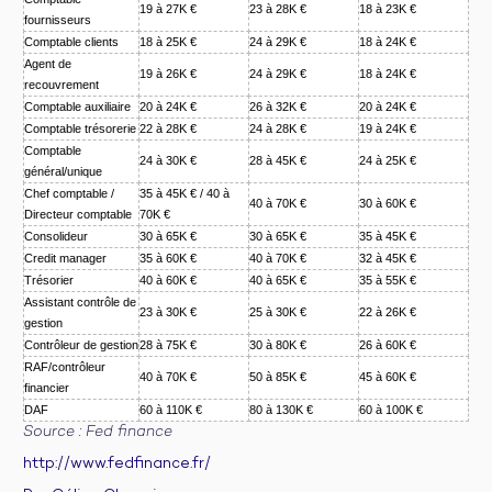
19 à 27K €
23 à 28K €
18 à 23K €
fournisseurs
Comptable clients
18 à 25K €
24 à 29K €
18 à 24K €
Agent de
19 à 26K €
24 à 29K €
18 à 24K €
recouvrement
Comptable auxiliaire
20 à 24K €
26 à 32K €
20 à 24K €
Comptable trésorerie
22 à 28K €
24 à 28K €
19 à 24K €
Comptable
24 à 30K €
28 à 45K €
24 à 25K €
général/unique
Chef comptable /
35 à 45K € / 40 à
40 à 70K €
30 à 60K €
Directeur comptable
70K €
Consolideur
30 à 65K €
30 à 65K €
35 à 45K €
Credit manager
35 à 60K €
40 à 70K €
32 à 45K €
Trésorier
40 à 60K €
40 à 65K €
35 à 55K €
Assistant contrôle de
23 à 30K €
25 à 30K €
22 à 26K €
gestion
Contrôleur de gestion
28 à 75K €
30 à 80K €
26 à 60K €
RAF/contrôleur
40 à 70K €
50 à 85K €
45 à 60K €
financier
DAF
60 à 110K €
80 à 130K €
60 à 100K €
Source : Fed finance
http://www.fedfinance.fr/