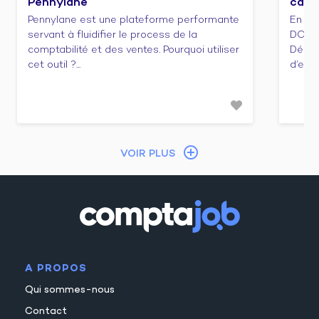
Pennylane
cabi
Pennylane est une plateforme performante
En ca
servant à fluidifier le process de la
DCG e
comptabilité et des ventes. Pourquoi utiliser
Décou
cet outil ?...
d’emba
VOIR PLUS
A PROPOS
Qui sommes-nous
Contact