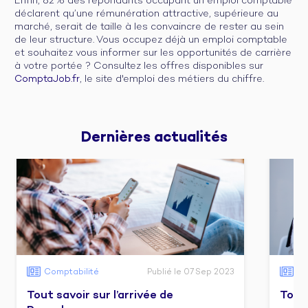
Enfin, 82% des répondants occupant un emploi comptable
déclarent qu’une rémunération attractive, supérieure au
marché, serait de taille à les convaincre de rester au sein
de leur structure. Vous occupez déjà un emploi comptable
et souhaitez vous informer sur les opportunités de carrière
à votre portée ? Consultez les offres disponibles sur
ComptaJob.fr
, le site d'emploi des métiers du chiffre.
Dernières 
actualités
Comptabilité
Publié le 07 Sep 2023
Co
Tout savoir sur l’arrivée de
Tout 