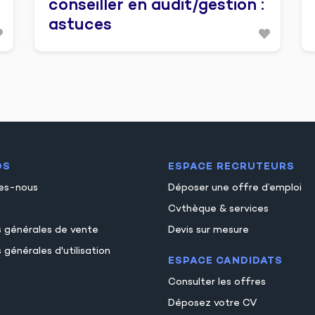
conseiller en audit/gestion :
astuces
OS
ESPACE RECRUTEURS
es-nous
Déposer une offre d’emploi
Cvthèque & services
s générales de vente
Devis sur mesure
 générales d'utilisation
ESPACE CANDIDATS
Consulter les offres
Déposez votre CV