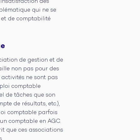
d’insatisfaction des
oblématique qui ne se
 et de comptabilité
ue
ciation de gestion et de
aille non pas pour des
 activités ne sont pas
mploi comptable
el de tâches que son
te de résultats, etc.),
ploi comptable parfois
r un comptable en AGC.
it que ces associations
s.