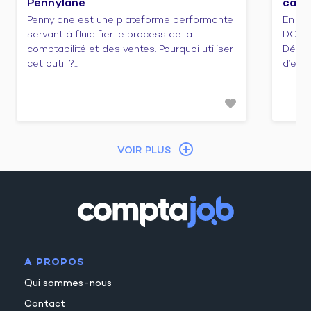
Pennylane
cabi
Pennylane est une plateforme performante
En ca
servant à fluidifier le process de la
DCG e
comptabilité et des ventes. Pourquoi utiliser
Décou
cet outil ?...
d’emba
VOIR PLUS
A PROPOS
Qui sommes-nous
Contact