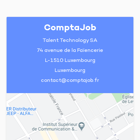
ComptaJob
Talent Technology SA
74 avenue de la Faïencerie
L-1510 Luxembourg
Luxembourg
contact@comptajob.fr