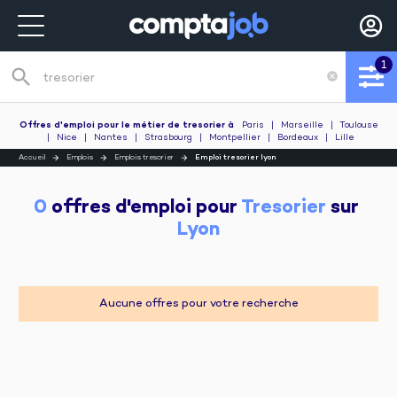
1
search
cancel
Recherche de poste
Offres d'emploi pour le métier de tresorier
à
Paris
|
Marseille
|
Toulouse
|
Nice
|
Nantes
|
Strasbourg
|
Montpellier
|
Bordeaux
|
Lille
Accueil
Emplois
Emplois tresorier
Emploi tresorier lyon
0
 offres d'emploi pour 
Tresorier
 sur 
Lyon
Aucune offres pour votre recherche